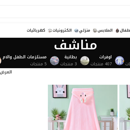
طفال
الملابس
منزلي
الكترونيات
كهربائيات
مناشف
اوفرات
بطانية
مستلزمات الطفل والام
407 منتجات
3 منتجات
5 منتجات
العرض