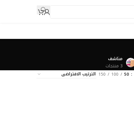
مناشف
3 منتجات
150
100
50