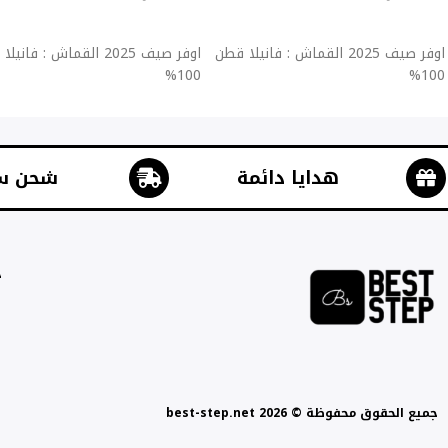
إضافة إلى السلة
إضافة إلى السلة
اوفر صيف 2025 القماش : فانيلا قطن
اوفر صيف 2025 القماش : فان
100%
100%
هدايا دائمة
شحن س
ج
جميع الحقوق محفوظة © best-step.net 2026