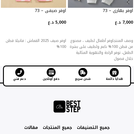
اوفر بهاري – 73
اوفر صيفي – 73
7,000
د.ع
5,000
د.ع
إضافة إلى السلة
إضافة إلى السلة
وصف المنتجاوفر أطفال لطيف ، مصنوع
اوفر صيف 2025 القماش : فانيلا قطن
من قطن 100% ناعم ولطيف على بشرة
100%
الطفل، توفر الراحة والتهوية المثالية
خلال فصول
هدايا دائمة
شحن سريع
دفع أونلاين
دعم فني
جميع التصنيفات
جميع المنتجات
مقالات