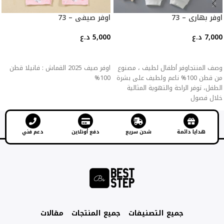
اوفر بهاري – 73
اوفر صيفي – 73
7,000
د.ع
5,000
د.ع
إضافة إلى السلة
إضافة إلى السلة
وصف المنتجاوفر أطفال لطيف ، مصنوع
اوفر صيف 2025 القماش : فانيلا قطن
من قطن 100% ناعم ولطيف على بشرة
100%
الطفل، توفر الراحة والتهوية المثالية
خلال فصول
هدايا دائمة
شحن سريع
دفع أونلاين
دعم فني
جميع التصنيفات
جميع المنتجات
مقالات