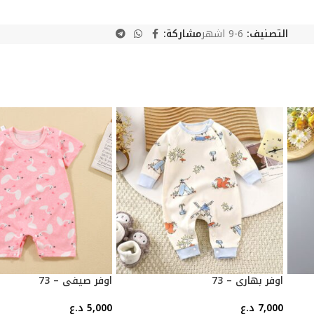
التصنيف:
6-9 اشهر
مشاركة:
اوفر بهاري – 73
اوفر صيفي – 73
7,000
د.ع
5,000
د.ع