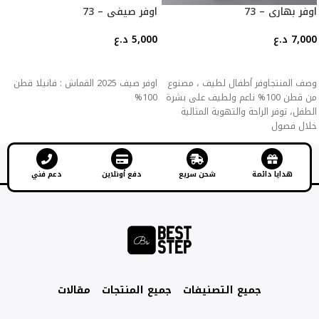
اوفر بهاري – 73
اوفر صيفي – 73
7,000
د.ع
5,000
د.ع
إضافة إلى السلة
إضافة إلى السلة
وصف المنتجاوفر أطفال لطيف ، مصنوع
اوفر صيف 2025 القماش : فانيلا قطن
من قطن 100% ناعم ولطيف على بشرة
100%
الطفل، توفر الراحة والتهوية المثالية
خلال فصول
هدايا دائمة
شحن سريع
دفع أونلاين
دعم فني
جميع التصنيفات
جميع المنتجات
مقالات