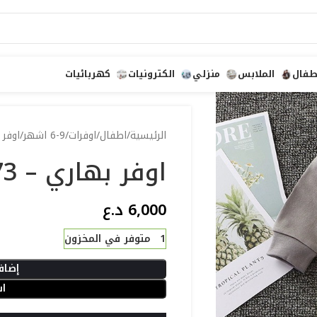
طفال
الملابس
منزلي
الكترونيات
كهربائيات
الرئيسية
اطفال
اوفرات
6-9 اشهر
اوفر ب
اوفر بهاري – 73
6,000
د.ع
1 متوفر في المخزون
إضاف
اش