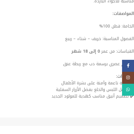
مناسبة للأجواء الباردة.
المواصفات:
الخامة: قطن 100%
الفصول المناسبة: خريف – شتاء – ربيع
القياسات: من عمر
0 إلى 18 شهر
تصميم عصري برسمة دب مع ربطة عنق
فيسبوك
المميزات:
Instagram
✔️ خامة ناعمة وآمنة على بشرة الأطفال
WhatsApp
✔️ سهل اللبس والخلع بفضل الأزرار السفلية
✔️ تصميم أنيق مناسب كهدية للمولود الجديد