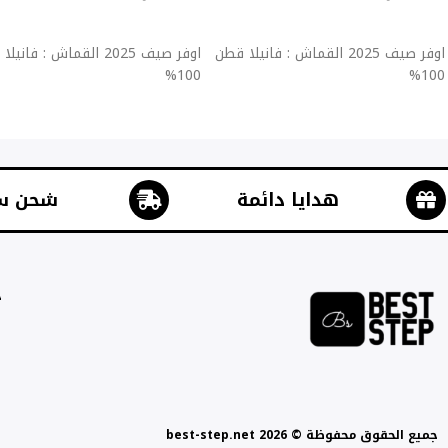
إضافة إلى السلة
إضافة إلى السلة
اوفر صيف 2025 القماش : فانيلا قطن
اوفر صيف 2025 القماش : فان
100%
100%
هدايا دائمة
شحن س
ج
جميع الحقوق محفوظة © best-step.net 2026