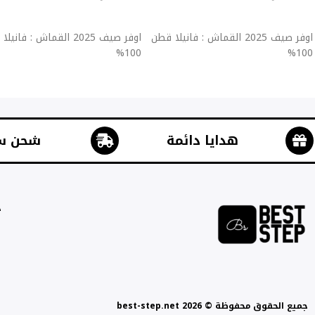
إضافة إلى السلة
إضافة إلى السلة
اوفر صيف 2025 القماش : فانيلا قطن
اوفر صيف 2025 القماش : فان
100%
100%
هدايا دائمة
شحن س
ج
جميع الحقوق محفوظة © best-step.net 2026