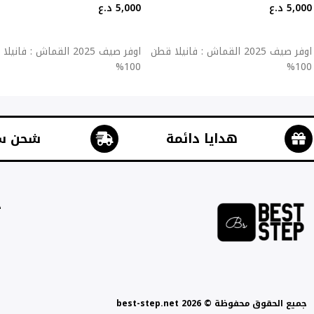
5,000
د.ع
5,000
د.ع
إضافة إلى السلة
إضافة إلى السلة
اوفر صيف 2025 القماش : فانيلا قطن
اوفر صيف 2025 القماش : فان
100%
100%
هدايا دائمة
شحن س
ج
جميع الحقوق محفوظة © best-step.net 2026