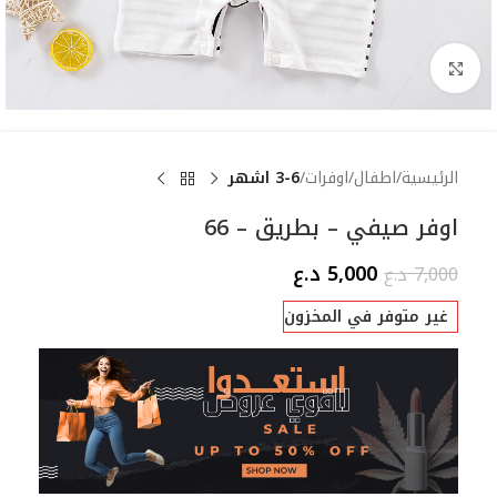
Click to enlarge
الرئيسية
اطفال
اوفرات
3-6 اشهر
اوفر صيفي – بطريق – 66
5,000
د.ع
7,000
د.ع
غير متوفر في المخزون