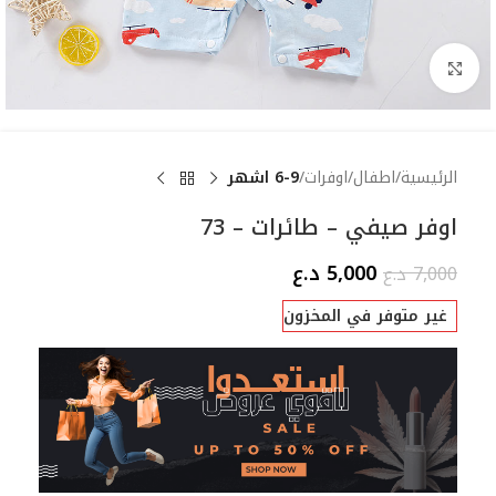
Click to enlarge
الرئيسية
اطفال
اوفرات
6-9 اشهر
اوفر صيفي – طائرات – 73
5,000
د.ع
7,000
د.ع
غير متوفر في المخزون