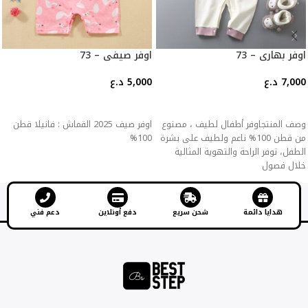
اوفر بهاري – 73
اوفر صيفي – 73
7,000
د.ع
5,000
د.ع
إضافة إلى السلة
إضافة إلى السلة
وصف المنتجاوفر أطفال لطيف ، مصنوع
اوفر صيف 2025 القماش : فانيلا قطن
من قطن 100% ناعم ولطيف على بشرة
100%
الطفل، توفر الراحة والتهوية المثالية
خلال فصول
هدايا دائمة
شحن سريع
دفع أونلاين
دعم فني