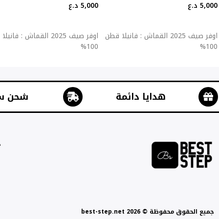
5,000
د.ع
5,000
د.ع
إضافة إلى السلة
إضافة إلى السلة
اوفر صيف 2025 القماش : فانيلا قطن
اوفر صيف 2025 القماش : فان
100%
100%
هدايا دائمة
شحن س
ج
جميع الحقوق محفوظة © best-step.net 2026