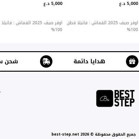
5,000
د.ع
5,000
د.ع
إضافة إلى السلة
إضافة إلى السلة
اوفر صيف 2025 القماش : فانيلا قطن
اوفر صيف 2025 القماش : فان
100%
100%
هدايا دائمة
شحن س
ج
جميع الحقوق محفوظة © best-step.net 2026