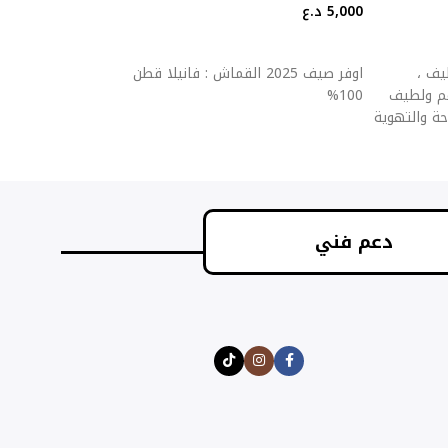
5,000
د.ع
5,000
د.ع
إضافة إلى السلة
إضافة إلى السلة
يف ،
اوفر صيف 2025 القماش : فانيلا قطن
اوفر ص
طن 100% ناعم ولطيف
100%
100%
حة والتهوية
دعم فني