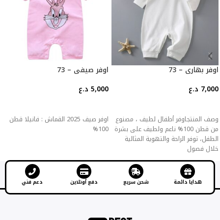
اوفر بهاري – 73
اوفر صيفي – 73
7,000
د.ع
5,000
د.ع
إضافة إلى السلة
إضافة إلى السلة
وصف المنتجاوفر أطفال لطيف ، مصنوع
اوفر صيف 2025 القماش : فانيلا قطن
من قطن 100% ناعم ولطيف على بشرة
100%
الطفل، توفر الراحة والتهوية المثالية
خلال فصول
هدايا دائمة
شحن سريع
دفع أونلاين
دعم فني