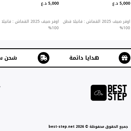
5,000
د.ع
5,000
د.ع
إضافة إلى السلة
إضافة إلى السلة
اوفر صيف 2025 القماش : فانيلا قطن
اوفر صيف 2025 القماش : فان
100%
100%
هدايا دائمة
شحن س
ج
جميع الحقوق محفوظة © best-step.net 2026