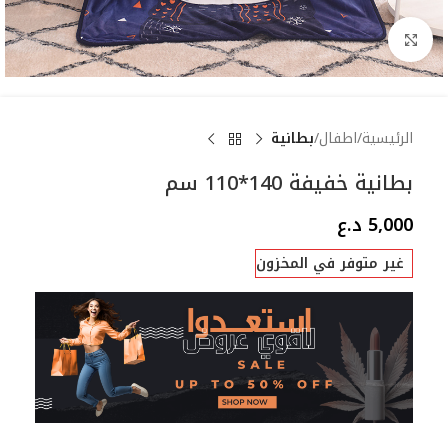
Click to enlarge
الرئيسية
اطفال
بطانية
بطانية خفيفة 140*110 سم
5,000
د.ع
غير متوفر في المخزون