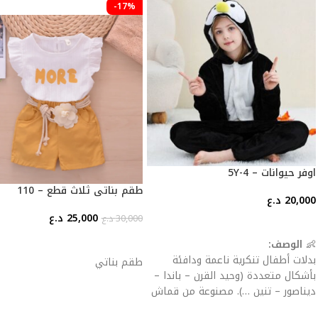
-17%
اوفر حيوانات – 4-5Y
طقم بناتي ثلاث قطع – 110
20,000
د.ع
25,000
د.ع
30,000
د.ع
إضافة إلى السلة
إضافة إلى السلة
👶
الوصف:
بدلات أطفال تنكرية ناعمة ودافئة
طقم بناتي
بأشكال متعددة (وحيد القرن – باندا –
ديناصور – تنين …). مصنوعة من قماش
فلانيل سميك للحماية من البرد، مع