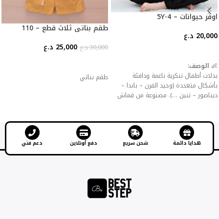
اوفر حيوانات – 4-5Y
طقم بناتي ثلاث قطع – 110
20,000
د.ع
25,000
د.ع
30,000
د.ع
إضافة إلى السلة
إضافة إلى السلة
👶
الوصف:
بدلات أطفال تنكرية ناعمة ودافئة
طقم بناتي
بأشكال متعددة (وحيد القرن – باندا –
ديناصور – تنين …). مصنوعة من قماش
فلانيل سميك للحماية من البرد، مع
سحّاب أو أزرار للإغلاق لسهولة اللبس
والخلع.
✨
المميزات:
هدايا دائمة
شحن سريع
دفع أونلاين
دعم فني
خامة مخملية ناعمة صديقة للبشرة.
تصاميم جذابة تضيف المرح للأطفال.
مثالية كملابس منزلية، حفلات تنكرية،
أعياد ميلاد أو هالوين.
سهلة الغسيل ولا تتأثر بالألوان.