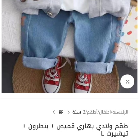
Click to enlarge
الرئيسية
اطفال
أطقم
3 سنة
طقم ولادي بهاري قميص + بنطرون +
تيشيرت L