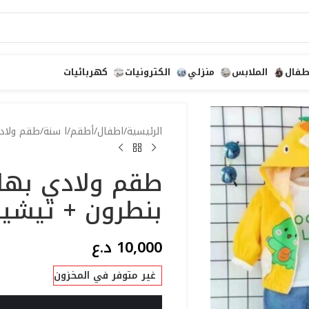
طفال
الملابس
منزلي
الكترونيات
كهربائيات
الرئيسية
اطفال
أطقم
ا سنة
طقم ولادي
طقم ولادي بها
بنطرون + تيشير
10,000
د.ع
غير متوفر في المخزون