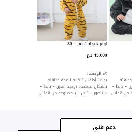
اوفر حيوانات نمر – 80
طقم بناتي ثلاث قطع
15,000
د.ع
20,000
د.
25,000
د.ع
إضافة إلى السلة
إضافة إلى السلة
👶
الوصف:
بدلات أطفال تنكرية ناعمة ودافئة
ودافئة
طقم بناتي
بأشكال متعددة (وحيد القرن – باندا –
 – باندا –
ديناصور – تنين …). مصنوعة من قماش
عة من قماش
فلانيل سميك للحماية من البرد، مع
برد، مع
سحّاب أو أزرار للإغلاق لسهولة اللبس
ولة اللبس
والخلع.
✨
المميزات:
دعم فني
خامة مخملية ناعمة صديقة للبشرة.
للبشرة.