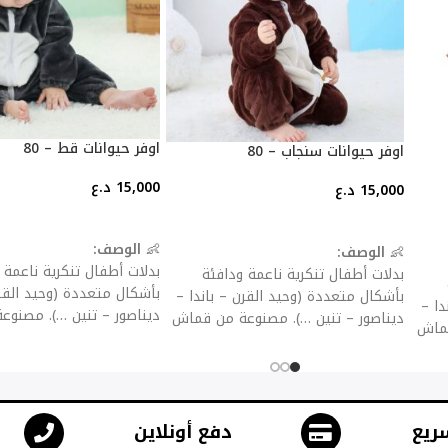
اوفر حيوانات قط – 80
اوفر حيوانات سنجاب – 80
15,000
د.ع
15,000
د.ع
إضافة إلى السلة
إضافة إلى السلة
👶
الوصف:
👶
الوصف:
بدلات أطفال تنكرية ناعمة 
بدلات أطفال تنكرية ناعمة ودافئة
بأشكال متعددة (وحيد القرن
بأشكال متعددة (وحيد القرن – باندا –
دا –
ديناصور – تنين …). مصنو
ديناصور – تنين …). مصنوعة من قماش
قماش
فلانيل سميك للحماية من ال
فلانيل سميك للحماية من البرد، مع
ع
سحّاب أو أزرار للإغلاق لسه
سحّاب أو أزرار للإغلاق لسهولة اللبس
لبس
والخلع.
والخلع.
✨
المميزات:
✨
المميزات:
ريع
دفع أونلاين
خامة مخملية ناعمة صديقة 