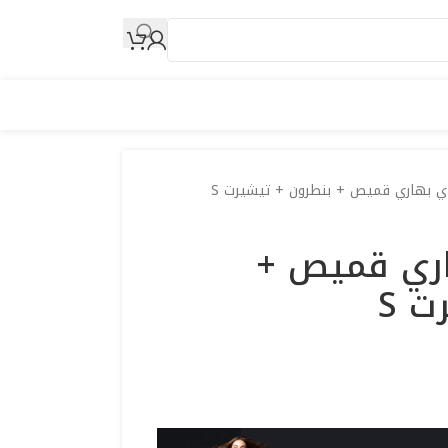
 بهاري قميص + بنطرون + تيشيرت S
ري قميص +
ت S