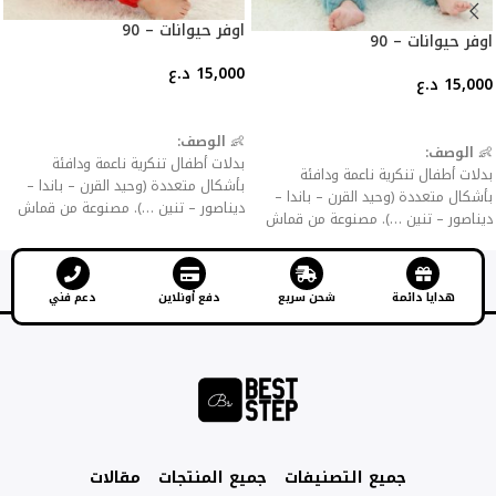
اوفر حيوانات – 90
اوفر حيوانات – 90
15,000
د.ع
15,000
د.ع
إضافة إلى السلة
إضافة إلى السلة
👶
الوصف:
👶
الوصف:
بدلات أطفال تنكرية ناعمة ودافئة
بدلات أطفال تنكرية ناعمة ودافئة
بأشكال متعددة (وحيد القرن – باندا –
بأشكال متعددة (وحيد القرن – باندا –
ديناصور – تنين …). مصنوعة من قماش
ديناصور – تنين …). مصنوعة من قماش
فلانيل سميك للحماية من البرد، مع
فلانيل سميك للحماية من البرد، مع
سحّاب أو أزرار للإغلاق لسهولة اللبس
سحّاب أو أزرار للإغلاق لسهولة اللبس
والخلع.
والخلع.
هدايا دائمة
شحن سريع
دفع أونلاين
دعم فني
✨
المميزات:
✨
المميزات:
خامة مخملية ناعمة صديقة للبشرة.
خامة مخملية ناعمة صديقة للبشرة.
تصاميم جذابة تضيف المرح للأطفال.
تصاميم جذابة تضيف المرح للأطفال.
مثالية كملابس منزلية، حفلات تنكرية،
مثالية كملابس منزلية، حفلات تنكرية،
أعياد ميلاد أو هالوين.
أعياد ميلاد أو هالوين.
سهلة الغسيل ولا تتأثر بالألوان.
سهلة الغسيل ولا تتأثر بالألوان.
جميع التصنيفات
جميع المنتجات
مقالات
متوفرة بقياسات مختلفة تناسب الرضع