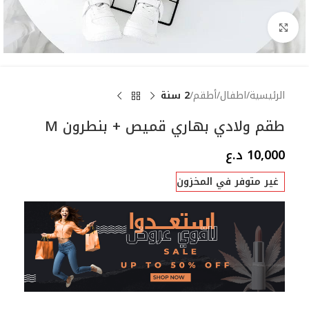
Click to enlarge
الرئيسية
اطفال
أطقم
2 سنة
طقم ولادي بهاري قميص + بنطرون M
10,000
د.ع
غير متوفر في المخزون