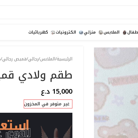
طفال
الملابس
منزلي
الكترونيات
كهربائيات
الرئيسية
الملابس
رجالي
قميص رجالي
ط
طقم ولادي قميص
15,000
د.ع
غير متوفر في المخزون