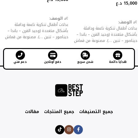
15,000
د.ع
إضافة إلى السلة
إضافة إلى السلة
👶
الوصف:
👶
الوصف:
بدلات أطفال تنكرية ناعمة ودافئة
بدلات أطفال تنكرية ناعمة ودافئة
بأشكال متعددة (وحيد القرن – باندا –
بأشكال متعددة (وحيد القرن – باندا –
ديناصور – تنين …). مصنوعة من قماش
ديناصور – تنين …). مصنوعة من قماش
فلانيل سميك للحماية من البرد، مع
فلانيل سميك للحماية من البرد، مع
سحّاب أو أزرار للإغلاق لسهولة اللبس
سحّاب أو أزرار للإغلاق لسهولة اللبس
والخلع.
والخلع.
هدايا دائمة
شحن سريع
دفع أونلاين
دعم فني
✨
المميزات:
✨
المميزات:
خامة مخملية ناعمة صديقة للبشرة.
خامة مخملية ناعمة صديقة للبشرة.
تصاميم جذابة تضيف المرح للأطفال.
تصاميم جذابة تضيف المرح للأطفال.
مثالية كملابس منزلية، حفلات تنكرية،
مثالية كملابس منزلية، حفلات تنكرية،
أعياد ميلاد أو هالوين.
أعياد ميلاد أو هالوين.
سهلة الغسيل ولا تتأثر بالألوان.
جميع التصنيفات
جميع المنتجات
مقالات
سهلة الغسيل ولا تتأثر بالألوان.
متوفرة بقياسات مختلفة تناسب الرضع
متوفرة بقياسات مختلفة تناسب الرضع
والأطفال.
والأطفال.