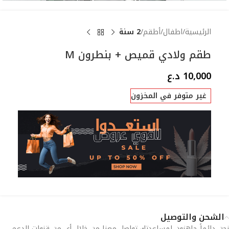
الرئيسية
اطفال
أطقم
2 سنة
طقم ولادي قميص + بنطرون M
10,000
د.ع
غير متوفر في المخزون
الشحن والتوصيل
نحن دائماً جاهزون لمساعدتك تواصل معنا من خلال أي من قنوات الدعم