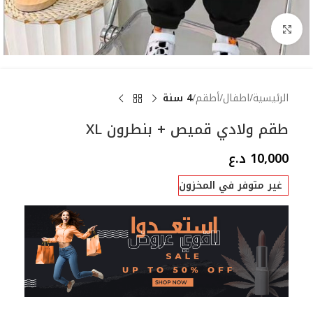
Click to enlarge
الرئيسية
اطفال
أطقم
4 سنة
طقم ولادي قميص + بنطرون XL
10,000
د.ع
غير متوفر في المخزون