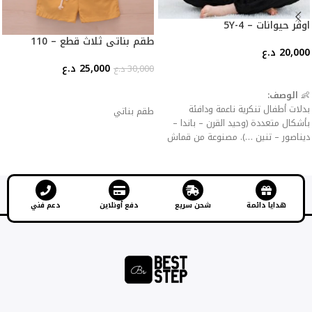
اوفر حيوانات – 4-5Y
طقم بناتي ثلاث قطع – 110
20,000
د.ع
25,000
د.ع
30,000
د.ع
إضافة إلى السلة
إضافة إلى السلة
👶
الوصف:
بدلات أطفال تنكرية ناعمة ودافئة
طقم بناتي
بأشكال متعددة (وحيد القرن – باندا –
ديناصور – تنين …). مصنوعة من قماش
فلانيل سميك للحماية من البرد، مع
سحّاب أو أزرار للإغلاق لسهولة اللبس
والخلع.
✨
المميزات:
هدايا دائمة
شحن سريع
دفع أونلاين
دعم فني
خامة مخملية ناعمة صديقة للبشرة.
تصاميم جذابة تضيف المرح للأطفال.
مثالية كملابس منزلية، حفلات تنكرية،
أعياد ميلاد أو هالوين.
سهلة الغسيل ولا تتأثر بالألوان.