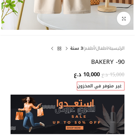
Click to enlarge
الرئيسية
اطفال
أطقم
3 سنة
BAKERY -90
10,000
د.ع
15,000
د.ع
غير متوفر في المخزون