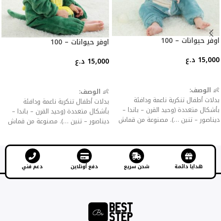
اوفر حيوانات – 100
اوفر حيوانات – 100
15,000
د.ع
15,000
د.ع
إضافة إلى السلة
إضافة إلى السلة
👶
الوصف:
👶
الوصف:
بدلات أطفال تنكرية ناعمة ودافئة
بدلات أطفال تنكرية ناعمة ودافئة
بأشكال متعددة (وحيد القرن – باندا –
بأشكال متعددة (وحيد القرن – باندا –
ديناصور – تنين …). مصنوعة من قماش
ديناصور – تنين …). مصنوعة من قماش
فلانيل سميك للحماية من البرد، مع
فلانيل سميك للحماية من البرد، مع
سحّاب أو أزرار للإغلاق لسهولة اللبس
سحّاب أو أزرار للإغلاق لسهولة اللبس
والخلع.
والخلع.
✨
المميزات:
✨
المميزات:
هدايا دائمة
شحن سريع
دفع أونلاين
دعم فني
خامة مخملية ناعمة صديقة للبشرة.
خامة مخملية ناعمة صديقة للبشرة.
تصاميم جذابة تضيف المرح للأطفال.
تصاميم جذابة تضيف المرح للأطفال.
مثالية كملابس منزلية، حفلات تنكرية،
مثالية كملابس منزلية، حفلات تنكرية،
أعياد ميلاد أو هالوين.
أعياد ميلاد أو هالوين.