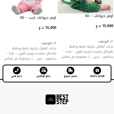
اوفر حيوانات – 80
اوفر حيوانات ارنب – 80
15,000
د.ع
15,000
د.ع
إضافة إلى السلة
إضافة إلى السلة
👶
الوصف:
👶
الوصف:
بدلات أطفال تنكرية ناعمة ودافئة
بدلات أطفال تنكرية ناعمة ودافئة
بأشكال متعددة (وحيد القرن – باندا –
بأشكال متعددة (وحيد القرن – باندا –
ديناصور – تنين …). مصنوعة من قماش
ديناصور – تنين …). مصنوعة من قماش
فلانيل سميك للحماية من البرد، مع
فلانيل سميك للحماية من البرد، مع
سحّاب أو أزرار للإغلاق لسهولة اللبس
سحّاب أو أزرار للإغلاق لسهولة اللبس
والخلع.
والخلع.
هدايا دائمة
شحن سريع
دفع أونلاين
دعم فني
✨
المميزات:
✨
المميزات:
خامة مخملية ناعمة صديقة للبشرة.
خامة مخملية ناعمة صديقة للبشرة.
تصاميم جذابة تضيف المرح للأطفال.
تصاميم جذابة تضيف المرح للأطفال.
مثالية كملابس منزلية، حفلات تنكرية،
مثالية كملابس منزلية، حفلات تنكرية،
أعياد ميلاد أو هالوين.
أعياد ميلاد أو هالوين.