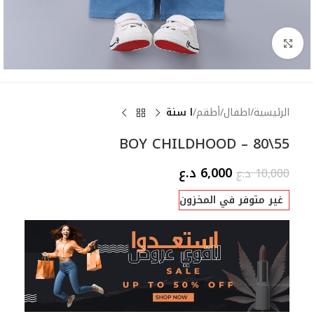
Click to enlarge
الرئيسية
اطفال
أطقم
ا سنة
BOY CHILDHOOD – 80\55
6,000
د.ع
10,000
د.ع
غير متوفر في المخزون