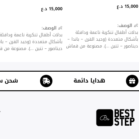
15,000
د.ع
15,000
د.ع
إضافة إلى السلة
إضافة إلى السلة
👶
الوصف:
👶
الوصف:
بدلات أطفال تنكرية ناعمة ودافئة
بدلات أطفال تنكرية ناعمة ودافئة
بأشكال متعددة (وحيد القرن – باندا –
بأشكال متعددة (وحيد القرن – بان
ديناصور – تنين …). مصنوعة من قماش
ديناصور – تنين …). مصنوعة من 
فلانيل سميك للحماية من البرد، مع
فلانيل سميك للحماية من البرد، م
سحّاب أو أزرار للإغلاق لسهولة اللبس
سحّاب أو أزرار للإغلاق لسهولة ال
والخلع.
والخلع.
✨
المميزات:
✨
المميزات:
هدايا دائمة
شحن س
خامة مخملية ناعمة صديقة للبشرة.
خامة مخملية ناعمة صديقة للبشرة
تصاميم جذابة تضيف المرح للأطفال.
تصاميم جذابة تضيف المرح للأطفا
مثالية كملابس منزلية، حفلات تنكرية،
مثالية كملابس منزلية، حفلات تنك
ج
أعياد ميلاد أو هالوين.
أعياد ميلاد أو هالوين.
سهلة الغسيل ولا تتأثر بالألوان.
سهلة الغسيل ولا تتأثر بالألوان.
متوفرة بقياسات مختلفة تناسب الرضع
متوفرة بقياسات مختلفة تناسب ا