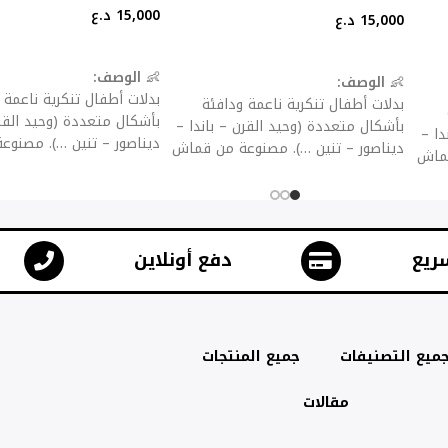
15,000
د.ع
15,000
د.ع
إضافة إلى السلة
إضافة إلى السلة
👶
الوصف:
👶
الوصف:
بدلات أطفال تنكرية ناعمة 
بدلات أطفال تنكرية ناعمة ودافئة
بأشكال متعددة (وحيد القرن
بأشكال متعددة (وحيد القرن – باندا –
دا –
ديناصور – تنين …). مصنو
ديناصور – تنين …). مصنوعة من قماش
قماش
فلانيل سميك للحماية من ال
فلانيل سميك للحماية من البرد، مع
ع
سحّاب أو أزرار للإغلاق لسه
سحّاب أو أزرار للإغلاق لسهولة اللبس
لبس
والخلع.
والخلع.
✨
المميزات:
✨
المميزات:
ريع
دفع أونلاين
خامة مخملية ناعمة صديقة 
خامة مخملية ناعمة صديقة للبشرة.
.
تصاميم جذابة تضيف المرح 
تصاميم جذابة تضيف المرح للأطفال.
ل.
مثالية كملابس منزلية، حفل
مثالية كملابس منزلية، حفلات تنكرية،
رية،
ميع التصنيفات
جميع المنتجات
أعياد ميلاد أو هالوين.
أعياد ميلاد أو هالوين.
سهلة الغسيل ولا تتأثر بالأل
سهلة الغسيل ولا تتأثر بالألوان.
مقالات
متوفرة بقياسات مختلفة ت
متوفرة بقياسات مختلفة تناسب الرضع
لرضع
والأطفال.