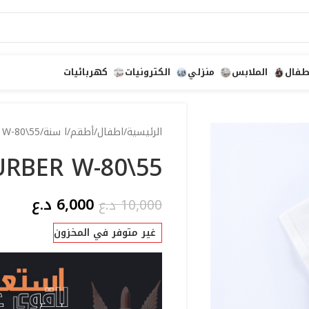
طفال
الملابس
منزلي
الكترونيات
كهربائيات
الرئيسية
اطفال
أطقم
ا سنة
 W-80\55
URBER W-80\55
6,000
د.ع
10,000
د.ع
غير متوفر في المخزون