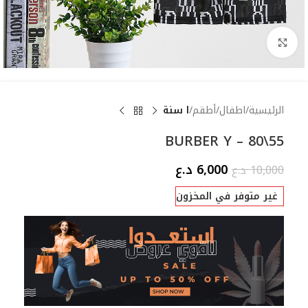
Click to enlarge
الرئيسية
اطفال
أطقم
ا سنة
BURBER Y – 80\55
6,000
د.ع
10,000
د.ع
غير متوفر في المخزون