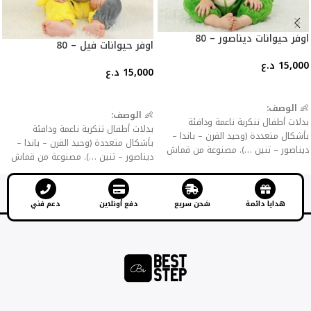
اوفر حيوانات ديناصور – 80
اوفر حيوانات فيل – 80
15,000
د.ع
15,000
د.ع
إضافة إلى السلة
إضافة إلى السلة
👶
الوصف:
👶
الوصف:
بدلات أطفال تنكرية ناعمة ودافئة
بدلات أطفال تنكرية ناعمة ودافئة
بأشكال متعددة (وحيد القرن – باندا –
بأشكال متعددة (وحيد القرن – باندا –
ديناصور – تنين …). مصنوعة من قماش
ديناصور – تنين …). مصنوعة من قماش
فلانيل سميك للحماية من البرد، مع
فلانيل سميك للحماية من البرد، مع
سحّاب أو أزرار للإغلاق لسهولة اللبس
سحّاب أو أزرار للإغلاق لسهولة اللبس
والخلع.
والخلع.
هدايا دائمة
شحن سريع
دفع أونلاين
دعم فني
✨
المميزات:
✨
المميزات:
خامة مخملية ناعمة صديقة للبشرة.
خامة مخملية ناعمة صديقة للبشرة.
تصاميم جذابة تضيف المرح للأطفال.
تصاميم جذابة تضيف المرح للأطفال.
مثالية كملابس منزلية، حفلات تنكرية،
مثالية كملابس منزلية، حفلات تنكرية،
أعياد ميلاد أو هالوين.
أعياد ميلاد أو هالوين.
سهلة الغسيل ولا تتأثر بالألوان.