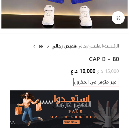
Click to enlarge
الرئيسية
الملابس
رجالي
قميص رجالي
CAP B – 80
10,000
د.ع
15,000
د.ع
غير متوفر في المخزون