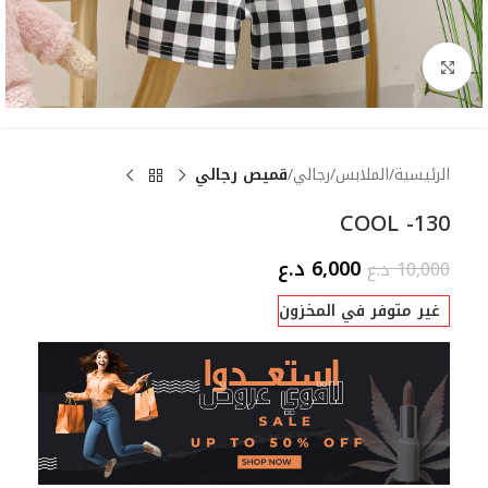
Click to enlarge
الرئيسية
الملابس
رجالي
قميص رجالي
COOL -130
6,000
د.ع
10,000
د.ع
غير متوفر في المخزون