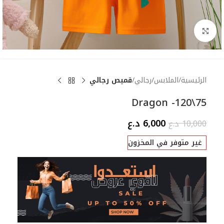
Click to enlarge
الرئيسية
الملابس
رجالي
قميص رجالي
Dragon -120\75
6,000
د.ع
10,000
د.ع
غير متوفر في المخزون