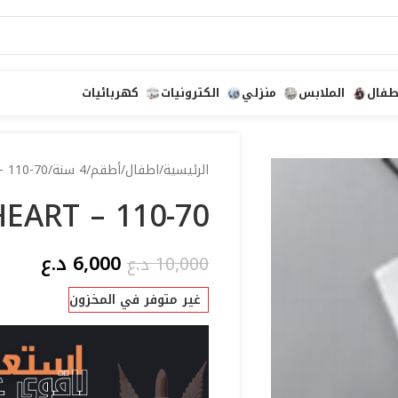
طفال
الملابس
منزلي
الكترونيات
كهربائيات
الرئيسية
اطفال
أطقم
4 سنة
– 110-70
HEART – 110-70
6,000
د.ع
10,000
د.ع
غير متوفر في المخزون