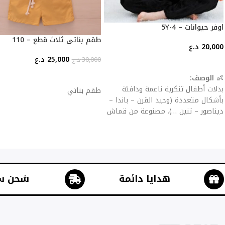
اوفر حيوانات – 4-5Y
طقم بناتي ثلاث قطع – 110
20,000
د.ع
25,000
د.ع
30,000
د.ع
إضافة إلى السلة
إضافة إلى السلة
👶
الوصف:
بدلات أطفال تنكرية ناعمة ودافئة
طقم بناتي
بأشكال متعددة (وحيد القرن – باندا –
ديناصور – تنين …). مصنوعة من قماش
فلانيل سميك للحماية من البرد، مع
سحّاب أو أزرار للإغلاق لسهولة اللبس
والخلع.
✨
المميزات:
خامة مخملية ناعمة صديقة للبشرة.
هدايا دائمة
شحن س
تصاميم جذابة تضيف المرح للأطفال.
مثالية كملابس منزلية، حفلات تنكرية،
أعياد ميلاد أو هالوين.