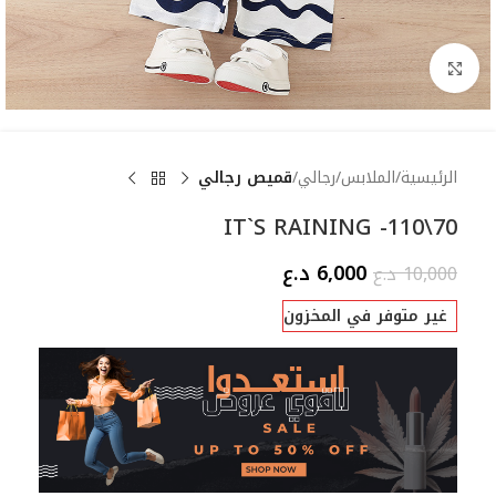
Click to enlarge
الرئيسية
الملابس
رجالي
قميص رجالي
IT`S RAINING -110\70
6,000
د.ع
10,000
د.ع
غير متوفر في المخزون