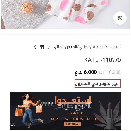
Click to enlarge
قميص رجالي
رجالي
الملابس
الرئيسية
KATE -110\70
د.ع
6,000
د.ع
10,000
غير متوفر في المخزون