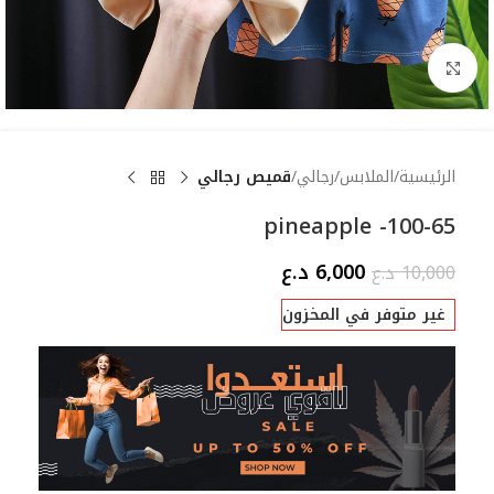
Click to enlarge
الرئيسية
الملابس
رجالي
قميص رجالي
pineapple -100-65
6,000
د.ع
10,000
د.ع
غير متوفر في المخزون