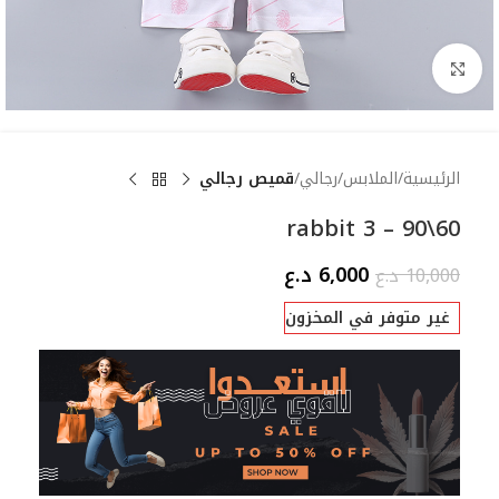
Click to enlarge
الرئيسية
الملابس
رجالي
قميص رجالي
rabbit 3 – 90\60
6,000
د.ع
10,000
د.ع
غير متوفر في المخزون