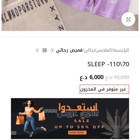
Click to enlarge
الرئيسية
الملابس
رجالي
قميص رجالي
SLEEP -110\70
6,000
د.ع
10,000
د.ع
غير متوفر في المخزون